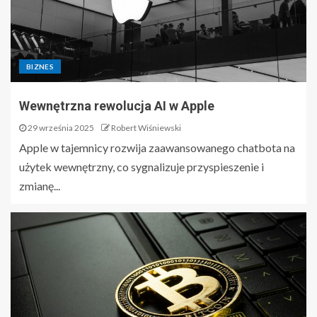
BIZNES
Wewnętrzna rewolucja AI w Apple
29 września 2025
Robert Wiśniewski
Apple w tajemnicy rozwija zaawansowanego chatbota na
użytek wewnętrzny, co sygnalizuje przyspieszenie i
zmianę...