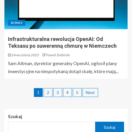
BIZNES
Infrastrukturalna rewolucja OpenAI: Od
Teksasu po suwerenną chmurę w Niemczech
24 września 2025
Paweł Zieliński
Sam Altman, dyrektor generalny OpenAI, ogłosił plany
inwestycyjne na niespotykaną dotąd skalę, które mają...
1
2
3
4
5
Next
Szukaj
Szukaj