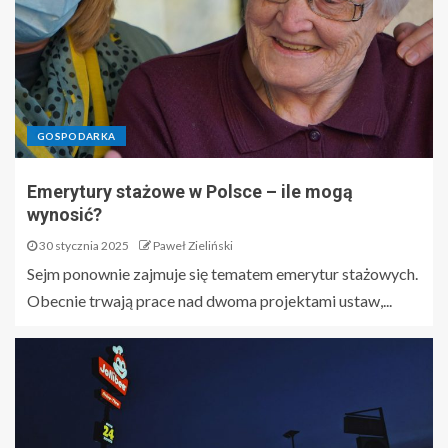
GOSPODARKA
Emerytury stażowe w Polsce – ile mogą
wynosić?
30 stycznia 2025
Paweł Zieliński
Sejm ponownie zajmuje się tematem emerytur stażowych.
Obecnie trwają prace nad dwoma projektami ustaw,...