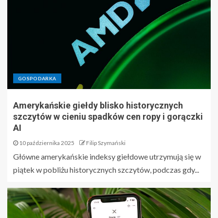
GOSPODARKA
Amerykańskie giełdy blisko historycznych
szczytów w cieniu spadków cen ropy i gorączki
AI
10 października 2025
Filip Szymański
Główne amerykańskie indeksy giełdowe utrzymują się w
piątek w pobliżu historycznych szczytów, podczas gdy...