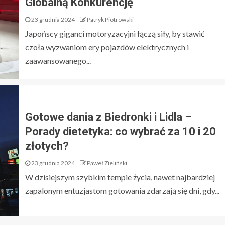
Globalną Konkurencję
23 grudnia 2024
Patryk Piotrowski
Japońscy giganci motoryzacyjni łączą siły, by stawić
czoła wyzwaniom ery pojazdów elektrycznych i
zaawansowanego...
Gotowe dania z Biedronki i Lidla –
Porady dietetyka: co wybrać za 10 i 20
złotych?
23 grudnia 2024
Paweł Zieliński
W dzisiejszym szybkim tempie życia, nawet najbardziej
zapalonym entuzjastom gotowania zdarzają się dni, gdy...