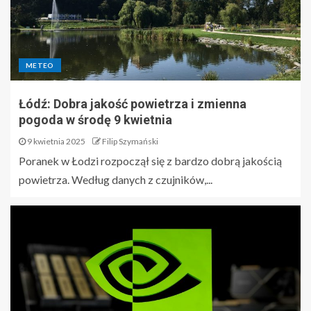
METEO
Łódź: Dobra jakość powietrza i zmienna
pogoda w środę 9 kwietnia
9 kwietnia 2025
Filip Szymański
Poranek w Łodzi rozpoczął się z bardzo dobrą jakością
powietrza. Według danych z czujników,...