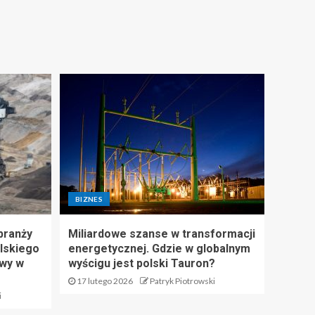
BIZNES
branży
Miliardowe szanse w transformacji
lskiego
energetycznej. Gdzie w globalnym
wy w
wyścigu jest polski Tauron?
17 lutego 2026
Patryk Piotrowski
i