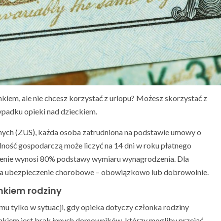
iem, ale nie chcesz korzystać z urlopu? Możesz skorzystać z
ypadku opieki nad dzieckiem.
ych (ZUS), każda osoba zatrudniona na podstawie umowy o
lność gospodarczą może liczyć na 14 dni w roku płatnego
czenie wynosi 80% podstawy wymiaru wynagrodzenia. Dla
na ubezpieczenie chorobowe – obowiązkowo lub dobrowolnie.
onkiem rodziny
mu tylko w sytuacji, gdy opieka dotyczy członka rodziny
iem jest brak innych domowników, którzy mogliby przejąć