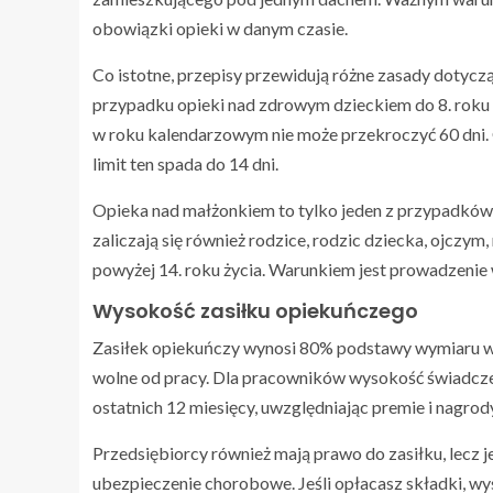
obowiązki opieki w danym czasie.
Co istotne, przepisy przewidują różne zasady dotyczą
przypadku opieki nad zdrowym dzieckiem do 8. roku 
w roku kalendarzowym nie może przekroczyć 60 dni. 
limit ten spada do 14 dni.
Opieka nad małżonkiem to tylko jeden z przypadków,
zaliczają się również rodzice, rodzic dziecka, ojczy
powyżej 14. roku życia. Warunkiem jest prowadzen
Wysokość zasiłku opiekuńczego
Zasiłek opiekuńczy wynosi 80% podstawy wymiaru wy
wolne od pracy. Dla pracowników wysokość świadczen
ostatnich 12 miesięcy, uwzględniając premie i nagrod
Przedsiębiorcy również mają prawo do zasiłku, lecz
ubezpieczenie chorobowe. Jeśli opłacasz składki, w