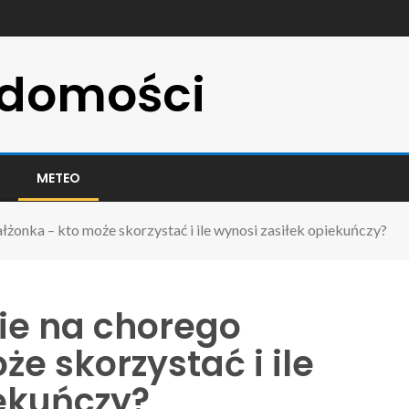
adomości
METEO
łżonka – kto może skorzystać i ile wynosi zasiłek opiekuńczy?
kie na chorego
e skorzystać i ile
iekuńczy?