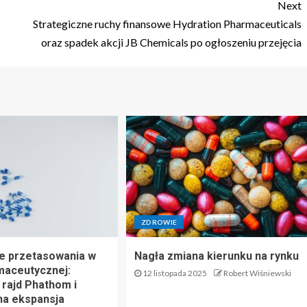
Next
Strategiczne ruchy finansowe Hydration Pharmaceuticals
oraz spadek akcji JB Chemicals po ogłoszeniu przejęcia
ZDROWIE
e przetasowania w
Nagła zmiana kierunku na rynku
maceutycznej:
12 listopada 2025
Robert Wiśniewski
rajd Phathom i
na ekspansja