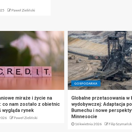
025
Paweł Zieliński
GOSPODARKA
niowe miraże i życie na
Globalne przetasowania w 
: co nam zostało z obietnic
wydobywczej: Adaptacja po
iś wygląda rynek
Bumechu i nowe perspekty
Minnesocie
2026
Paweł Zieliński
16 kwietnia 2026
Filip Szymańsk