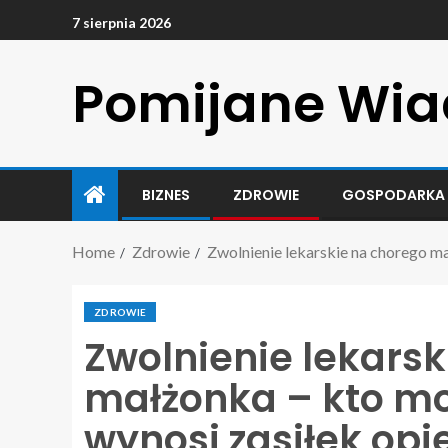
7 sierpnia 2026
Pomijane Wi
BIZNES
ZDROWIE
GOSPODARKA
Home
Zdrowie
Zwolnienie lekarskie na chorego ma
ZDROWIE
Zwolnienie lekars
małżonka – kto moż
wynosi zasiłek op