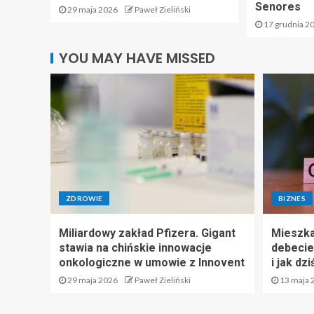
Senores
29 maja 2026
Paweł Zieliński
17 grudnia 2
YOU MAY HAVE MISSED
ZDROWIE
BIZNES
Miliardowy zakład Pfizera. Gigant
Mieszka
stawia na chińskie innowacje
debecie
onkologiczne w umowie z Innovent
i jak dz
29 maja 2026
Paweł Zieliński
13 maja 