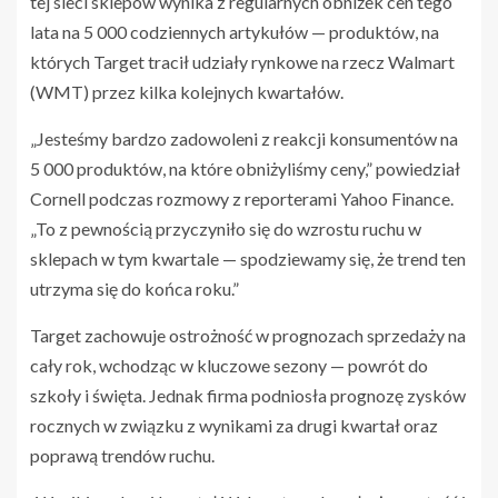
tej sieci sklepów wynika z regularnych obniżek cen tego
lata na 5 000 codziennych artykułów — produktów, na
których Target tracił udziały rynkowe na rzecz Walmart
(WMT) przez kilka kolejnych kwartałów.
„Jesteśmy bardzo zadowoleni z reakcji konsumentów na
5 000 produktów, na które obniżyliśmy ceny,” powiedział
Cornell podczas rozmowy z reporterami Yahoo Finance.
„To z pewnością przyczyniło się do wzrostu ruchu w
sklepach w tym kwartale — spodziewamy się, że trend ten
utrzyma się do końca roku.”
Target zachowuje ostrożność w prognozach sprzedaży na
cały rok, wchodząc w kluczowe sezony — powrót do
szkoły i święta. Jednak firma podniosła prognozę zysków
rocznych w związku z wynikami za drugi kwartał oraz
poprawą trendów ruchu.